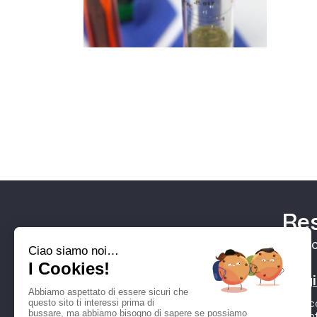
Res
Un pic
Leggi
Acc
l’i