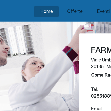
Home
Offerte
Eventi
FARM
Viale Umb
20135 Mi
Come Ra
Tel.
0255188
Email: