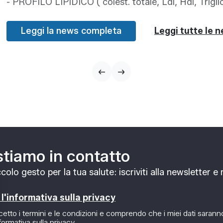
- PROFILO LIPIDICO ( colest. totale, Ldl, Hdl, Triglic
Leggi la news completa
Leggi tutte le 
tiamo in contatto
colo gesto per la tua salute: iscriviti alla newsletter e 
 l'informativa sulla privacy
etto i termini e le condizioni e comprendo che i miei dati saran
nformativa sulla privacy.