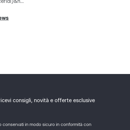
eridi)&n...
news
ricevi consigli, novità e offerte esclusive
no conservati in modo sicuro in conformità con