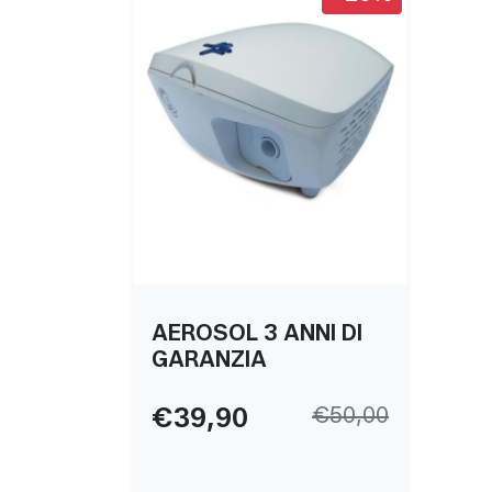
AEROSOL 3 ANNI DI
GARANZIA
Prezzo scontato:
Prezzo iniziale:
€39,90
€50,00