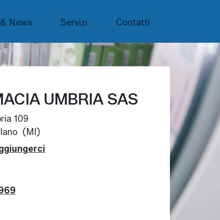
 & News
Servizi
Contatti
ACIA UMBRIA SAS
ria 109
lano (MI)
ggiungerci
969